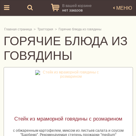
В вашей корзине
МЕНЮ
нет заказов
Главная страница
>
Траттория
>
Горячие блюда из говядины
ГОРЯЧИЕ БЛЮДА ИЗ
ГОВЯДИНЫ
Стейк из мраморной говядины с розмарином
с обжаренным картофелем, миксом из листьев салата и соусом
"Барбекю". Рекомендуемая степень прожарки "medium"